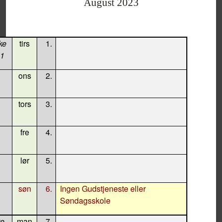
August 2023
ke
tirs
1.
31
ons
2.
tors
3.
fre
4.
lør
5.
søn
6.
Ingen Gudstjeneste eller
Søndagsskole
ke
man
7.