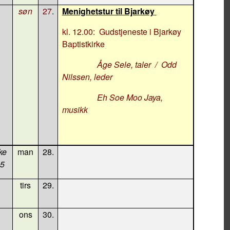
søn
27
.
Menighetstur til Bjarkøy
kl. 12.00:
Gudstjeneste i Bjarkøy
Baptistkirke
Åge Sele, taler
/
Odd
Nilssen, leder
Eh Soe Moo Jaya,
musikk
ke
man
28.
35
tirs
29.
ons
30.