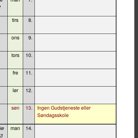
2
tirs
8.
ons
9.
tors
10.
fre
11.
lør
12.
søn
13.
Ingen Gudstjeneste eller
Søndagsskole
ke
man
14.
33