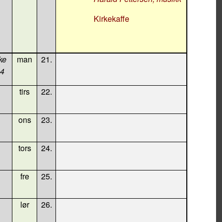
Kirkekaffe
ke
man
21.
34
tirs
22.
ons
23.
tors
24.
fre
25.
lør
26.