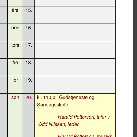
tirs
15.
ons
16.
tors
17.
fre
18.
lør
19.
søn
20.
kl. 11.00:
Gudstjeneste og
Søndagsskole
Harald Pettersen, taler
/
Odd Nilssen, leder
Harald Pettersen, musikk