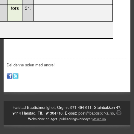
tors
31.
Del denne siden med andre!
Harstad Baptistmenighet, Org.nr: 971 494 611, Steinbakken 47,
9414 Harstad, Tlf.: 91304710, E-post:
post@baptistkirka.no
,
Websidene er laget i publiseringsverktøyet
Mekke.no