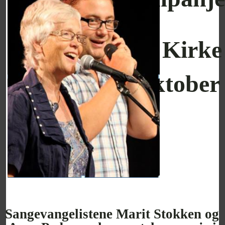
i
Medkila Kirke
8.  12. oktober
Sangevangelistene Marit Stokken og