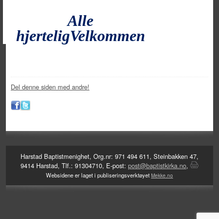
Alle
hjerteligVelkommen
Del denne siden med andre!
Harstad Baptistmenighet, Org.nr: 971 494 611, Steinbakken 47,
9414 Harstad, Tlf.: 91304710, E-post:
post@baptistkirka.no
,
Websidene er laget i publiseringsverktøyet
Mekke.no