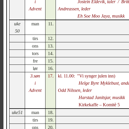
i
Jostein Eldevik, taler
/
Brit
Advent
Andreassen, leder
Eh Soe Moo Jaya, musikk
uke
man
11.
50
tirs
12.
ons
13.
tors
14.
fre
15.
lør
16.
3.søn
17.
kl. 11.00:
"Vi synger julen inn)
i
Helge Byre Myklebust, anda
Advent
Odd Nilssen, leder
Harstad Janitsjar, musikk
Kirkekaffe – Komitè 5
uke51
man
18.
tirs
19.
ons
20.