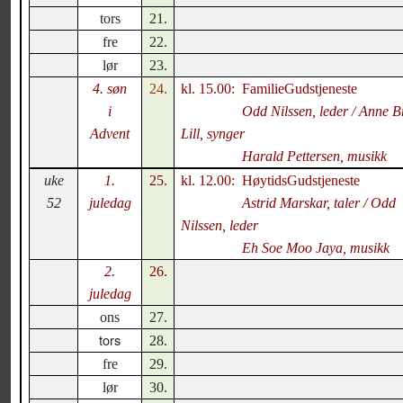
tors
21.
fre
22.
lør
23.
4. søn
24.
kl. 15.00:
FamilieGudstjeneste
i
Odd Nilssen, leder / Anne Br
Advent
Lill, synger
Harald Pettersen, musikk
uke
1.
25.
kl. 12.00:
HøytidsGudstjeneste
52
juledag
Astrid Marskar, taler / Odd
Nilssen, leder
Eh Soe Moo Jaya, musikk
2.
26.
juledag
ons
27.
tors
28.
fre
29.
lør
30.