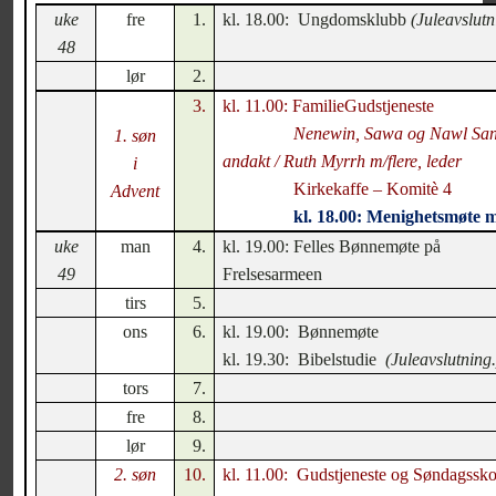
uke
fre
1.
kl. 18.00:
Ungdomsklubb
(Juleavslutn
48
lør
2.
3.
kl. 11.00: FamilieGudstjeneste
Nenewin, Sawa og Nawl San
1. søn
andakt / Ruth Myrrh m/flere, leder
i
Kirkekaffe – Komitè 4
Advent
kl. 18.00: Menighetsmøte 
uke
man
4.
kl. 19.00: Felles Bønnemøte på
49
Frelsesarmeen
tirs
5.
ons
6.
kl. 19.00:
Bønnemøte
kl. 19.30:
Bibelstudie
(Juleavslutning.
tors
7.
fre
8.
lør
9.
2. søn
10.
kl. 11.00:
Gudstjeneste og Søndagssko