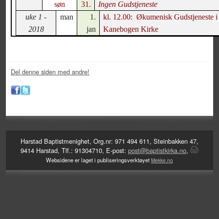
søn
31.
Ingen Gudstjeneste
uke 1 -
man
1.
kl. 12.00:
Økumenisk Gudstjeneste i
2018
jan
Kanebogen Kirke
Del denne siden med andre!
Harstad Baptistmenighet, Org.nr: 971 494 611, Steinbakken 47,
9414 Harstad, Tlf.: 91304710, E-post:
post@baptistkirka.no
,
Websidene er laget i publiseringsverktøyet
Mekke.no