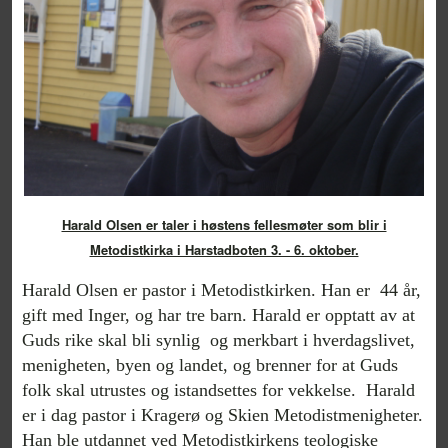
Harald Olsen er taler i høstens fellesmøter som blir i
Metodistkirka i Harstadboten 3. - 6. oktober.
Harald Olsen er pastor i Metodistkirken. Han er 44 år,
gift med Inger, og har tre barn. Harald er opptatt av at
Guds rike skal bli synlig og merkbart i hverdagslivet,
menigheten, byen og landet, og brenner for at Guds
folk skal utrustes og istandsettes for vekkelse. Harald
er i dag pastor i Kragerø og Skien Metodistmenigheter.
Han ble utdannet ved Metodistkirkens teologiske