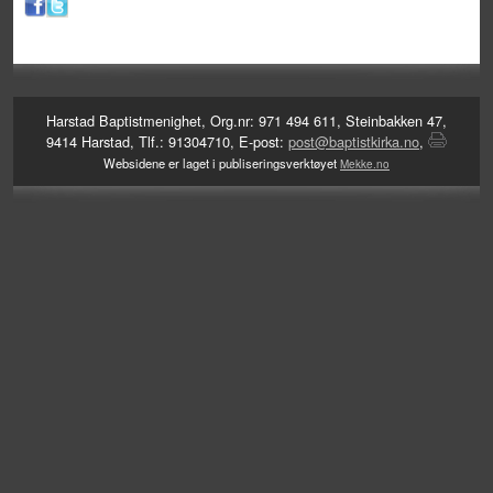
Harstad Baptistmenighet, Org.nr: 971 494 611, Steinbakken 47,
9414 Harstad, Tlf.: 91304710, E-post:
post@baptistkirka.no
,
Websidene er laget i publiseringsverktøyet
Mekke.no