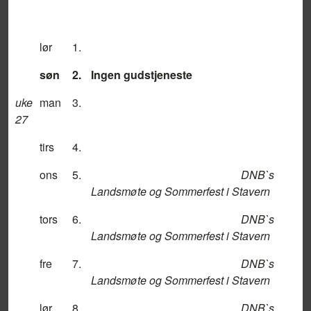
lør
1.
søn
2.
Ingen gudstjeneste
uke
man
3.
27
tirs
4.
ons
5.
DNB`s
Landsmøte og Sommerfest i Stavern
tors
6.
DNB`s
Landsmøte og Sommerfest i Stavern
fre
7.
DNB`s
Landsmøte og Sommerfest i Stavern
lør
8.
DNB`s