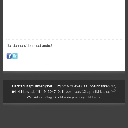
Del denne siden med andre!
Harstad Baptistmenighet, Org.nr: 971 494 611, Steinbakken 47,
9414 Harstad, Tlf.: 91304710, E-post:
post@baptistkirka.no
,
Websidene er laget i publiseringsverktøyet
Mekke.no