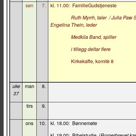
søn
7.
kl. 11.00:
FamilieGudstjeneste
Ruth Myrrh
, taler
/ Julia Paw
Engelina Thein, leder
Medkila Band, spiller
i tillegg deltar flere
Kirkekaffe, komitè 8
uke
man
8.
37
tirs
9.
ons
10.
kl. 18.00:
Bønnemøte
kl. 19.00:
Bibelstudie
(
Romerbrevet kap