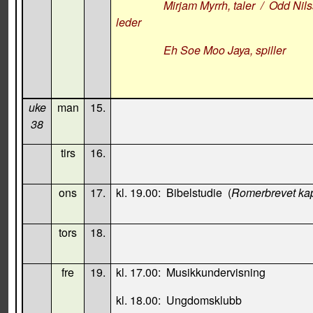
Mirjam Myrrh
, taler
/
Odd Nils
leder
Eh Soe Moo Jaya, spiller
uke
man
15.
38
tirs
16.
ons
17.
kl. 19.00:
Bibelstudie
(
Romerbrevet kap
tors
18.
fre
19.
kl. 17.00:
Musikkundervisning
kl. 18.00:
Ungdomsklubb