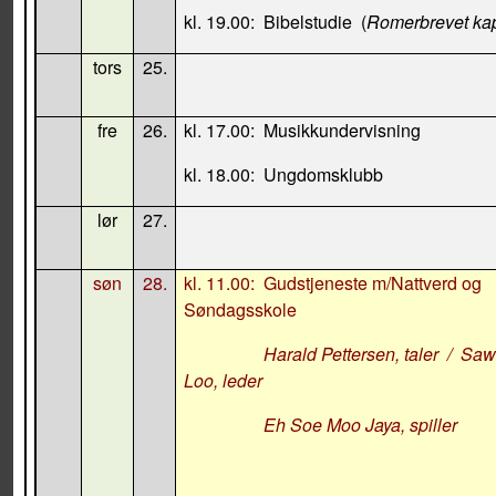
kl. 19.00:
Bibelstudie
(
Romerbrevet kap
tors
25.
fre
26.
kl. 17.00:
Musikkundervisning
kl. 18.00:
Ungdomsklubb
lør
27.
søn
28.
kl. 11.00:
Gudstjeneste m/Nattverd og
Søndagsskole
Harald Pettersen
, taler
/
Saw
Loo, leder
Eh Soe Moo Jaya, spiller