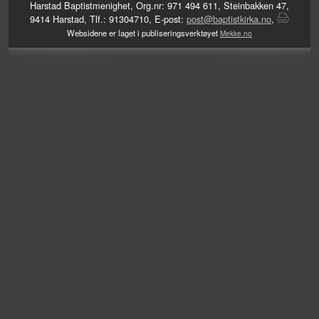
Harstad Baptistmenighet, Org.nr: 971 494 611, Steinbakken 47,
9414 Harstad, Tlf.: 91304710, E-post:
post@baptistkirka.no
,
Websidene er laget i publiseringsverktøyet
Mekke.no