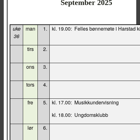
September 2025
uke
man
1.
kl. 19.00:
Felles bønnemøte i Harstad k
36
tirs
2.
ons
3.
tors
4.
fre
5.
kl. 17.00:
Musikkundervisning
kl. 18.00:
Ungdomsklubb
lør
6.