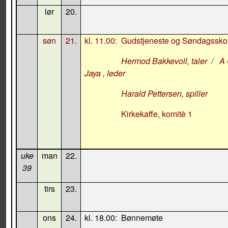
lør
20.
søn
21.
kl. 11.00:
Gudstjeneste og Søndagssko
Hermod Bakkevoll
, taler
/
A 
Jaya , leder
Harald Pettersen, spiller
Kirkekaffe, komitè 1
uke
man
22.
39
tirs
23.
ons
24.
kl. 18.00:
Bønnemøte