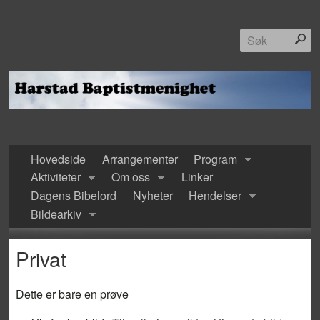
Hovedside
Arrangementer
Program
Aktiviteter
Om oss
Linker
Dagens Bibelord
Nyheter
Hendelser
Bildearkiv
Privat
Dette er bare en prøve