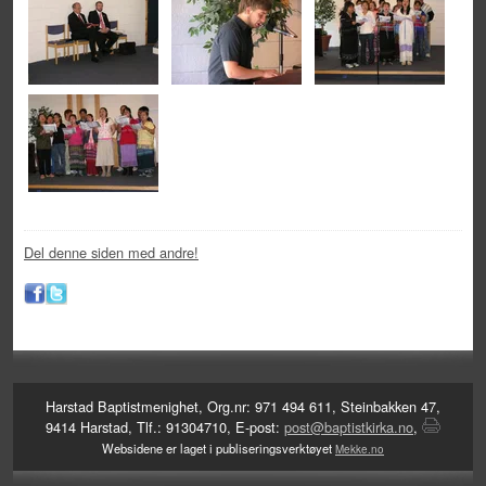
Del denne siden med andre!
Harstad Baptistmenighet, Org.nr: 971 494 611, Steinbakken 47,
9414 Harstad, Tlf.: 91304710, E-post:
post@baptistkirka.no
,
Websidene er laget i publiseringsverktøyet
Mekke.no